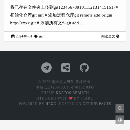
将已存在文件夹上传到git1234567891011121314151617#
初始化仓库git init # 添加远程仓库git remote add origin
http://xxxx.git # 添加所有文件git add ....
2024-04-01
git
阅读全文
© 2026 运维秃头男孩 版权所有.
本站已运行
3013天17小时15分04秒
THEME
KRATOS:REBIRTH
SITE BUILT WITH
BY STARK.
POWERED BY
HEXO
HOSTED ON
GITHUB PAGES