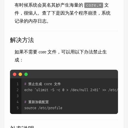
有时候系统会莫名其妙产生海量的
文
core.*
件，很恼人。查了下是因为某个程序崩溃，系统
记录的内存日志。
解决方法
如果不需要 core 文件，可以用以下办法禁止生
成：
1
# 
禁止生成 core 文件
2
echo 'ulimit -S -c 0 > /dev/null 2>&1' >> /etc/prof
3
4
# 
重新加载配置
5
source /etc/profile