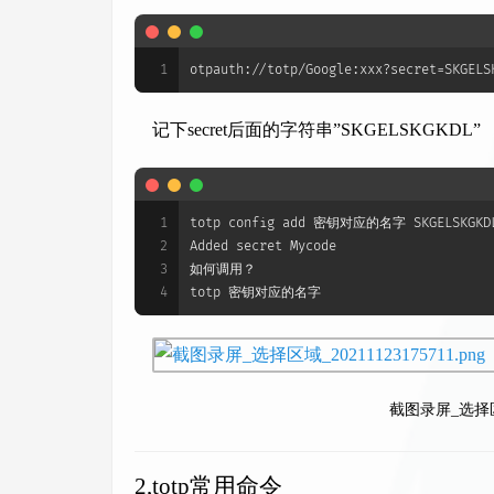
1
otpauth://totp/Google:xxx?secret=SKGELS
记下secret后面的字符串”SKGELSKGKDL”
1
totp config add 密钥对应的名字 SKGELSKGKD
2
Added secret Mycode
3
如何调用？
4
totp 密钥对应的名字
截图录屏_选择区域_
2,totp常用命令