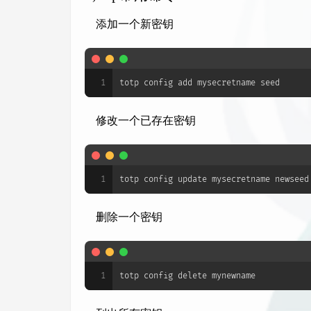
添加一个新密钥
1
totp config add mysecretname seed
修改一个已存在密钥
1
totp config update mysecretname newseed
删除一个密钥
1
totp config delete mynewname