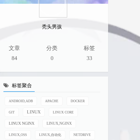
秃头男孩
文章
分类
标签
84
0
33
标签聚合
ANDROID,ADB
APACHE
DOCKER
LINUX
GIT
LINUX CORE
LINUX NGINX
LINUX,NGINX
LINUX,OSS
LINUX,自动化
NETDRIVE