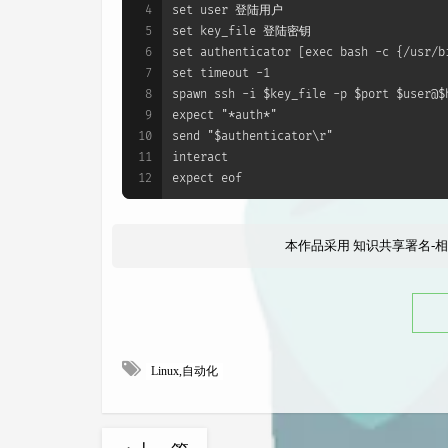
4
set user 登陆用户
5
set key_file 登陆密钥
6
set authenticator [exec bash -c {/u
7
set timeout -1
8
spawn ssh -i $key_file -p $port $user@$
9
expect "*auth*"
10
send "$authenticator\r"
11
interact
12
expect eof
本作品采用
知识共享署名-相
Linux,自动化