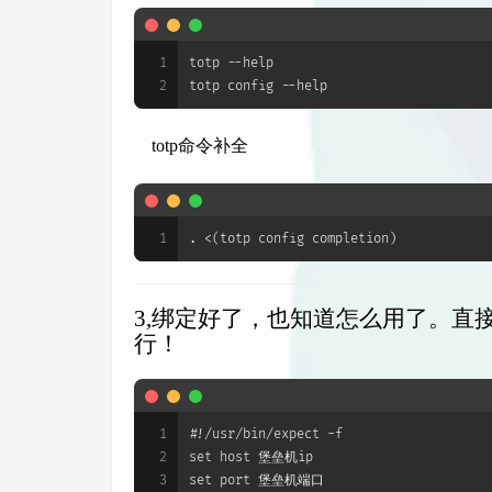
1
totp --help
2
totp config --help
totp命令补全
1
. <(totp config completion)
3,绑定好了，也知道怎么用了。直接
行！
1
#!/usr/bin/expect -f
2
set host 堡垒机ip
3
set port 堡垒机端口