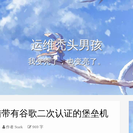
运维秃头男孩
我变秃了，也变亮了。
登陆带有谷歌二次认证的堡垒机
作者
Stark
969 字