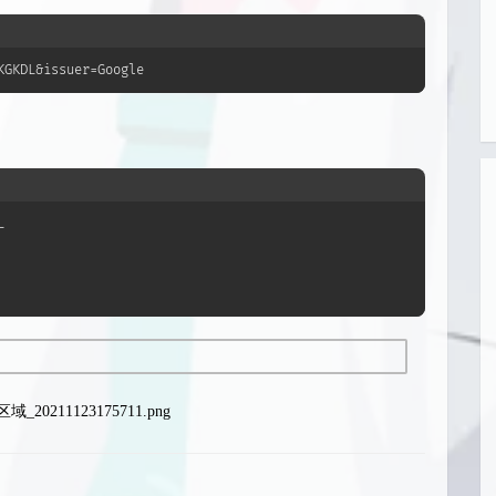
KGKDL&issuer=Google
L
20211123175711.png